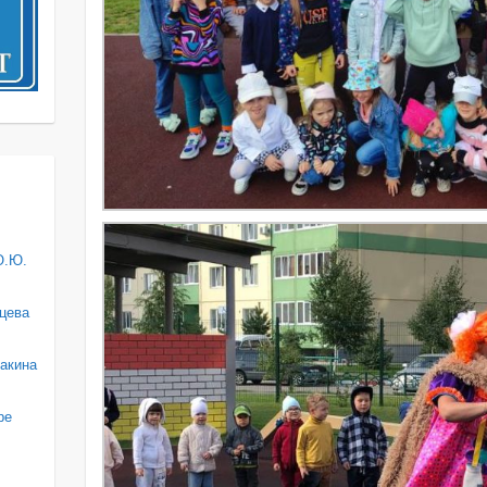
О.Ю.
цева
акина
ре