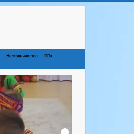
Наставничество
ППк