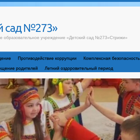
 сад №273»
е образовательное учреждение «Детский сад №273«Стрижи»
дение
Противодействие коррупции
Комплексная безопасность
ещение родителей
Летний оздоровительный период