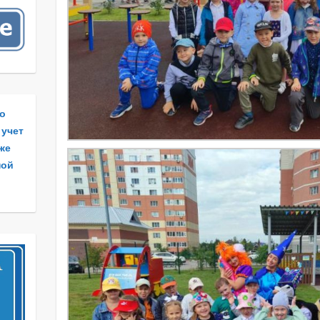
по
 учет
 же
ной