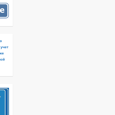
по
 учет
 же
ной