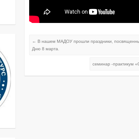
←
В нашем МАДОУ прошли праздники, посвященн
Дню 8 марта.
семинар -практикум «