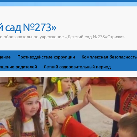
 сад №273»
е образовательное учреждение «Детский сад №273«Стрижи»
дение
Противодействие коррупции
Комплексная безопасность
ещение родителей
Летний оздоровительный период