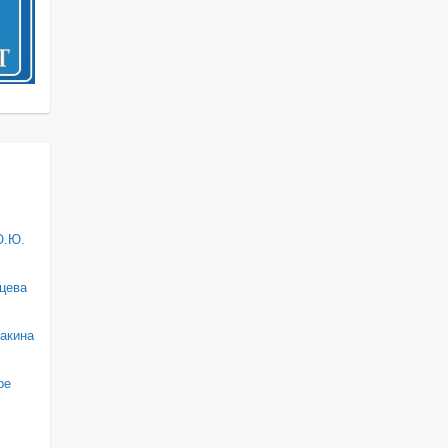
О.Ю.
цева
акина
ре