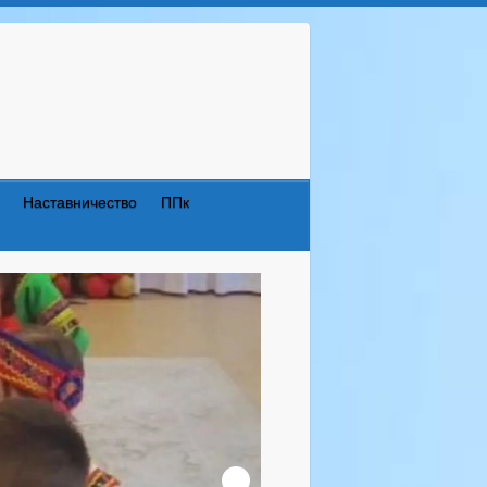
Наставничество
ППк