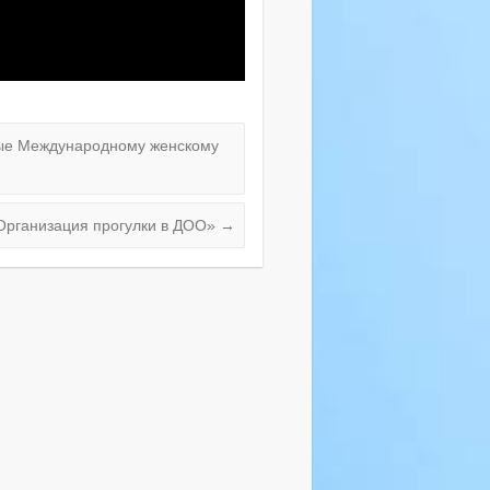
ые Международному женскому
Организация прогулки в ДОО»
→