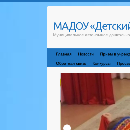
Skip
to
content
МАДОУ «Детский
Муниципальное автономное дошкольно
Главная
Новости
Прием в учреж
Обратная связь
Конкурсы
Просв