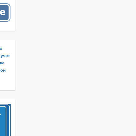
по
 учет
 же
ной