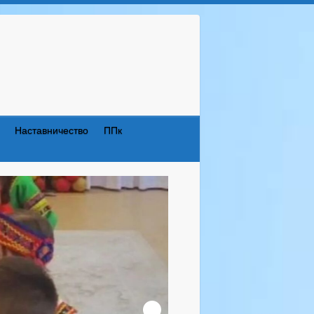
Наставничество
ППк