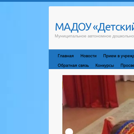
Skip
to
content
МАДОУ «Детский
Муниципальное автономное дошкольно
Главная
Новости
Прием в учреж
Обратная связь
Конкурсы
Просв