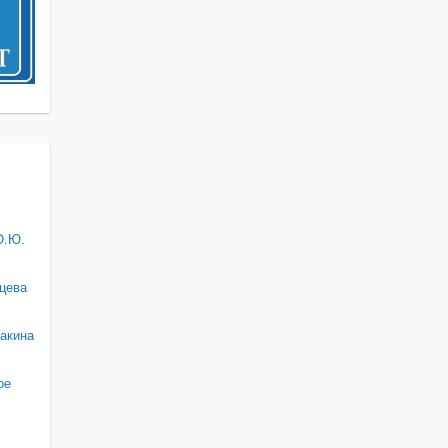
О.Ю.
цева
акина
ре