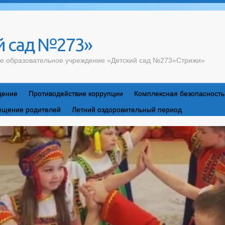
 сад №273»
е образовательное учреждение «Детский сад №273«Стрижи»
дение
Противодействие коррупции
Комплексная безопасность
ещение родителей
Летний оздоровительный период