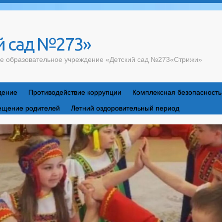
 сад №273»
е образовательное учреждение «Детский сад №273«Стрижи»
дение
Противодействие коррупции
Комплексная безопасность
ещение родителей
Летний оздоровительный период