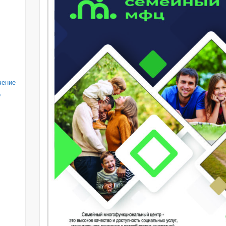
чение
о