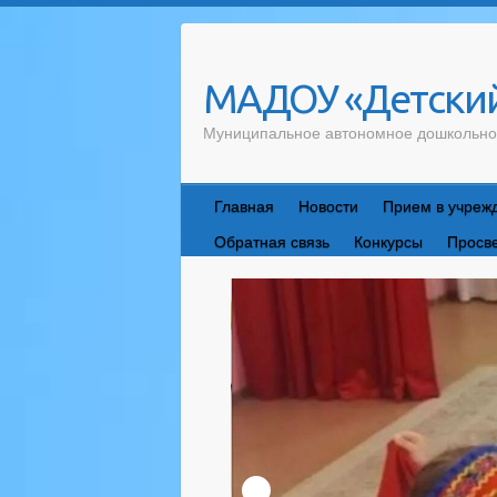
Skip
to
content
МАДОУ «Детский
Муниципальное автономное дошкольно
Главная
Новости
Прием в учреж
Обратная связь
Конкурсы
Просв