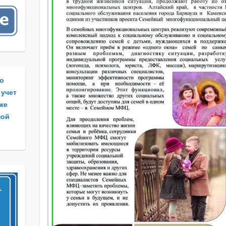
по
 учет
 же
ной