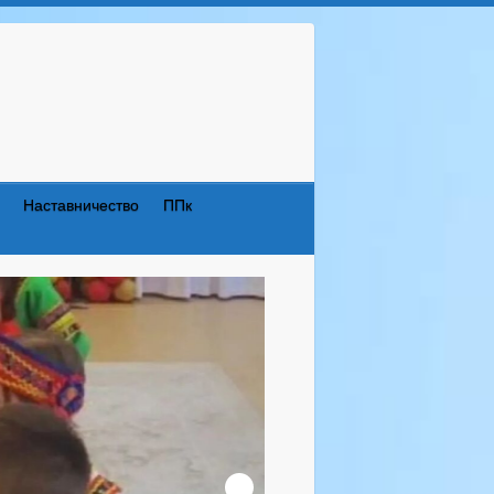
Наставничество
ППк