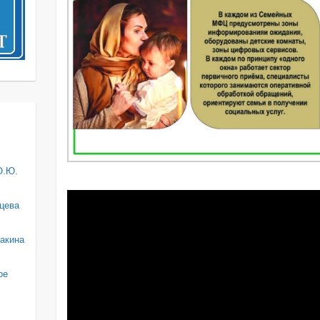
О.Ю.
цева
акина
ре