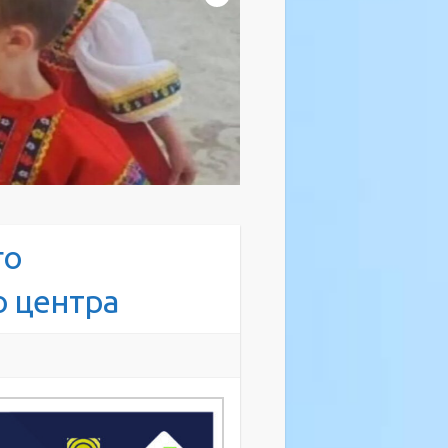
го
 центра