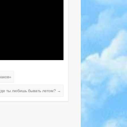
наков»
 где ты любишь бывать летом?
→