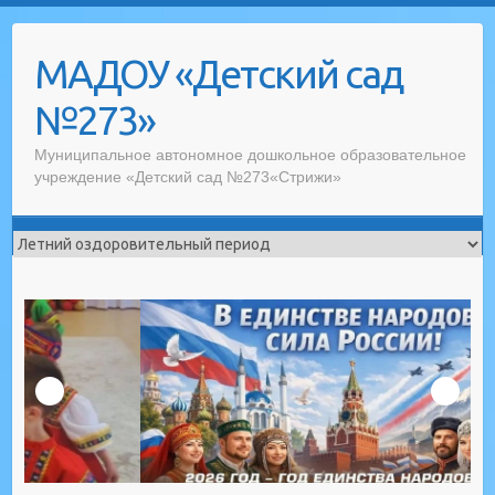
Skip
to
МАДОУ «Детский сад
content
№273»
Муниципальное автономное дошкольное образовательное
учреждение «Детский сад №273«Стрижи»