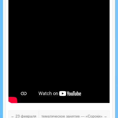
←
23 февраля
тематическое занятие — «Сороки»
→