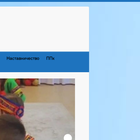
Наставничество
ППк