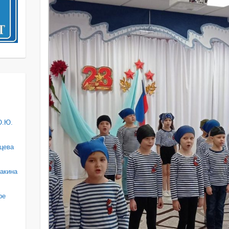
О.Ю.
цева
акина
ре