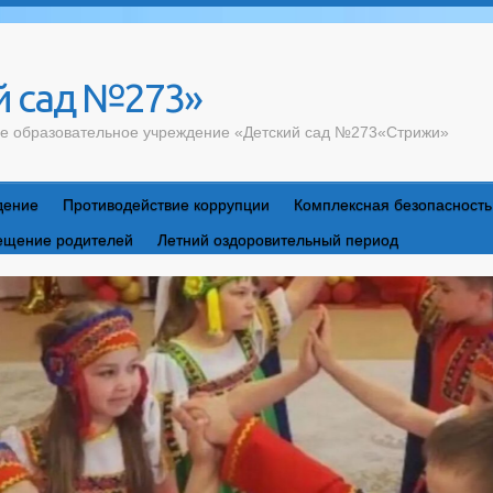
 сад №273»
е образовательное учреждение «Детский сад №273«Стрижи»
дение
Противодействие коррупции
Комплексная безопасность
ещение родителей
Летний оздоровительный период