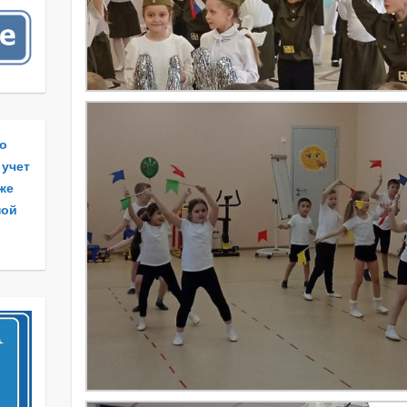
по
 учет
 же
ной