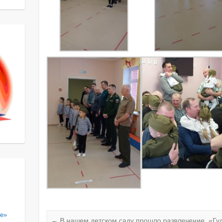
те»
←
В нашем детском саду прошло развлечение «Гу