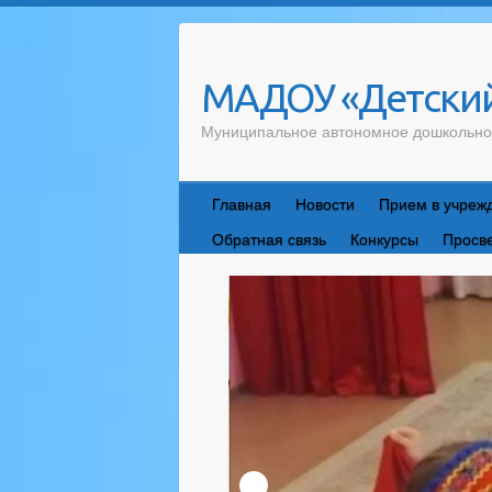
Skip
to
content
МАДОУ «Детский
Муниципальное автономное дошкольно
Главная
Новости
Прием в учреж
Обратная связь
Конкурсы
Просв