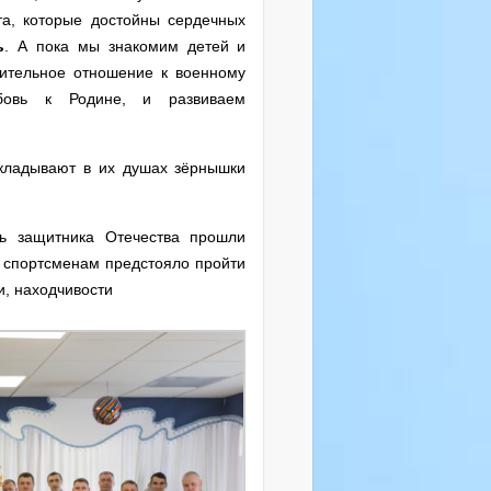
та, которые достойны сердечных
ь
. А пока мы знакомим детей и
жительное отношение к военному
бовь к Родине, и развиваем
акладывают в их душах зёрнышки
 защитника Отечества прошли
спортсменам предстояло пройти
и, находчивости