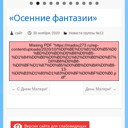
«Осенние фантазии»
сайт
30 ноября, 2020
Новости группы №13
Missing PDF "https://madou273.ru/wp-
content/uploads/2020/10/%D0%BE%D1%81%D0%B5%D0
%BD%D0%BD%D0%B8%D0%B5-
%D1%84%D0%B0%D0%BD%D1%82%D0%B0%D0%B7%
D0%B8%D0%B8-
%D0%BF%D1%87%D0%B5%D0%BB%D0%BA%D0%B8-
13-
%D0%B3%D1%80%D1%83%D0%BF%D0%BF%D0%B0.p
df".
←
С Днем Матери!
День Матери!
→
Версия сайта для слабовидящих