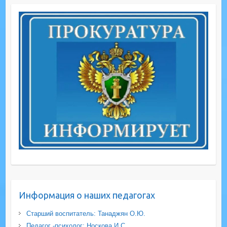
Информация о наших педагогах
Старший воспитатель: Танаджян О.Ю.
Педагог -психолог: Носкова И.С