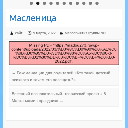
Масленица
сайт
9 марта, 2022
Мероприятия группы №3
Missing PDF "https://madou273.ru/wp-
content/uploads/2022/03/%D0%9C%D0%90%D0%A1%D0
%9B%D0%95%D0%9D%D0%98%D0%A6%D0%90-3-
%D0%B3%D1%80%D1%83%D0%BF%D0%BF%D0%B0-
2022.pdf".
←
Рекомендации для родителей «Кто такой детский
психиатр и зачем его посещать?»
Весенний познавательный- творческий проект « 8
Марта-мамин праздник»
→