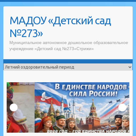
Skip
to
МАДОУ «Детский сад
content
№273»
Муниципальное автономное дошкольное образовательное
учреждение «Детский сад №273«Стрижи»